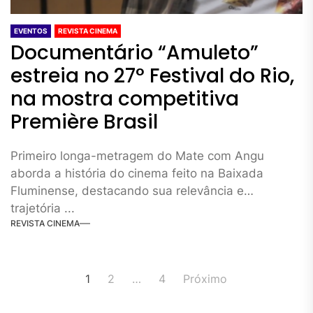
EVENTOS
REVISTA CINEMA
Documentário “Amuleto”
estreia no 27° Festival do Rio,
na mostra competitiva
Première Brasil
Primeiro longa-metragem do Mate com Angu
aborda a história do cinema feito na Baixada
Fluminense, destacando sua relevância e
trajetória ...
REVISTA CINEMA
Navegação
1
2
…
4
Próximo
por