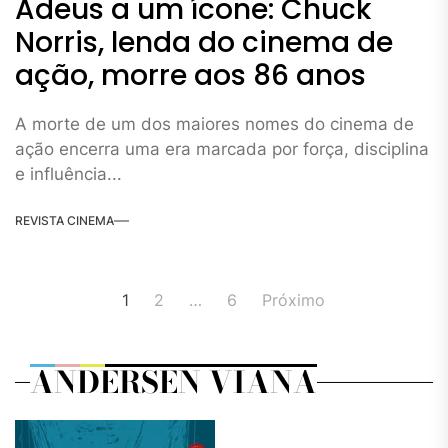
Adeus a um ícone: Chuck
Norris, lenda do cinema de
ação, morre aos 86 anos
A morte de um dos maiores nomes do cinema de
ação encerra uma era marcada por força, disciplina
e influência...
REVISTA CINEMA
Navegação
1
2
…
6
Próximo
por
posts
ANDERSEN VIANA