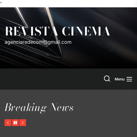
"
Skip
to
REVISTA CINEMA
the
content
agenciaredecom@gmail.com
Search
Menu
Breaking News
Previous
Pause
Next