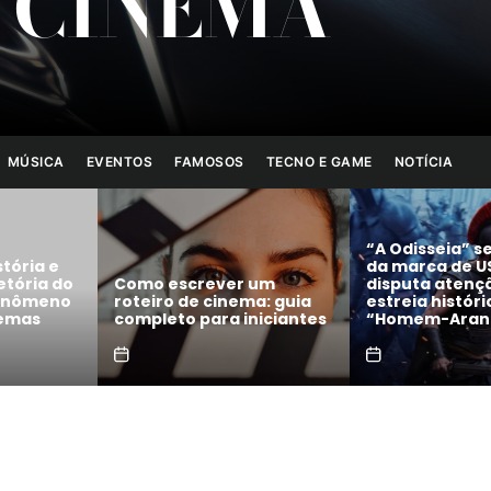
 CINEMA
MÚSICA
EVENTOS
FAMOSOS
TECNO E GAME
NOTÍCIA
Festival de Ci
“A Odisseia” se aproxima
Gramado anunc
da marca de US$ 1 bilhão e
concorrentes 
 um
disputa atenção com
homenagens a
a: guia
estreia histórica de
Fernanda Când
niciantes
“Homem-Aranha”
Selton Mello