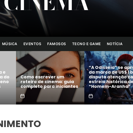
 CINEMA
MÚSICA
EVENTOS
FAMOSOS
TECNO E GAME
NOTÍCIA
Festival de Cinema de
 aproxima
Gramado anuncia filmes
A amizade fem
1 bilhão e
concorrentes e
revolucionária
o com
homenagens a Maria
conheça o no
a de
Fernanda Cândido e
videocast da 
a”
Selton Mello
Filmes!
NIMENTO