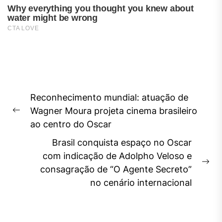
Navegação
Reconhecimento mundial: atuação de
de
Wagner Moura projeta cinema brasileiro
Previous
Post
ao centro do Oscar
post:
Brasil conquista espaço no Oscar
com indicação de Adolpho Veloso e
Ne
consagração de “O Agente Secreto”
pos
no cenário internacional