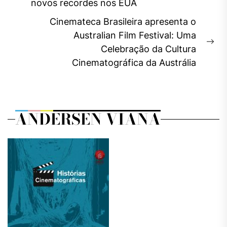
Post
novos recordes nos EUA
post:
Cinemateca Brasileira apresenta o
Australian Film Festival: Uma
Ne
Celebração da Cultura
pos
Cinematográfica da Austrália
ANDERSEN VIANA