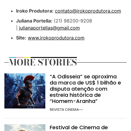
Iroko Produtora:
contato@irokoprodutora.com
Juliana Portella:
(21) 98200-9208
|
julianaportellas@gmail.com
Site:
www.irokoprodutora.com
MORE STORIES
“A Odisseia” se aproxima
da marca de US$ 1 bilhão e
disputa atenção com
estreia histórica de
“Homem-Aranha”
REVISTA CINEMA
Festival de Cinema de