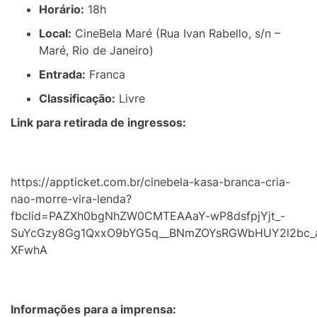
Horário:
18h
Local:
CineBela Maré (Rua Ivan Rabello, s/n –
Maré, Rio de Janeiro)
Entrada:
Franca
Classificação:
Livre
Link para retirada de ingressos:
https://appticket.com.br/cinebela-kasa-branca-cria-
nao-morre-vira-lenda?
fbclid=PAZXh0bgNhZW0CMTEAAaY-wP8dsfpjYjt_-
SuYcGzy8Gg1QxxO9bYG5q__BNmZOYsRGWbHUY2l2bc_
XFwhA
Informações para a imprensa: