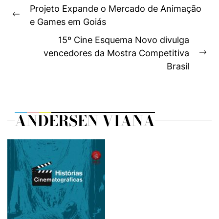
Navegação
Projeto Expande o Mercado de Animação
de
Previous
e Games em Goiás
Post
post:
15º Cine Esquema Novo divulga
vencedores da Mostra Competitiva
Ne
Brasil
pos
ANDERSEN VIANA