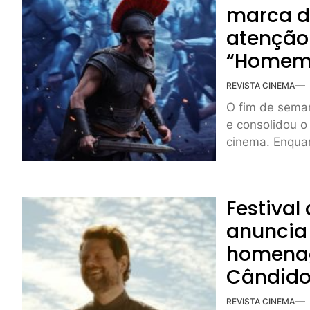
marca de
atenção 
“Homem
REVISTA CINEMA
O fim de seman
e consolidou o
cinema. Enquan
Festiva
anuncia 
homenag
Cândido 
REVISTA CINEMA