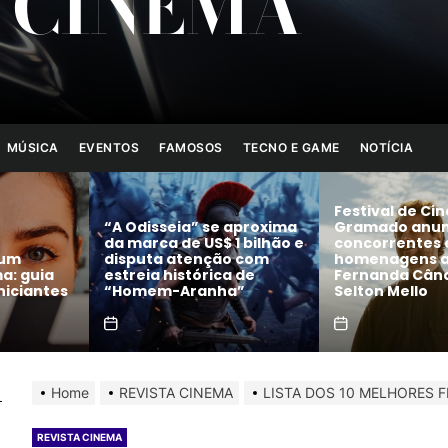
 CINEMA
MÚSICA
EVENTOS
FAMOSOS
TECNO E GAME
NOTÍCIA
Festival de Cinema de
 aproxima
Gramado anuncia filmes
A amizade fem
1 bilhão e
concorrentes e
revolucionária
o com
homenagens a Maria
conheça o no
a de
Fernanda Cândido e
videocast da 
a”
Selton Mello
Filmes!
Home
REVISTA CINEMA
LISTA DOS 10 MELHORES F
REVISTA CINEMA