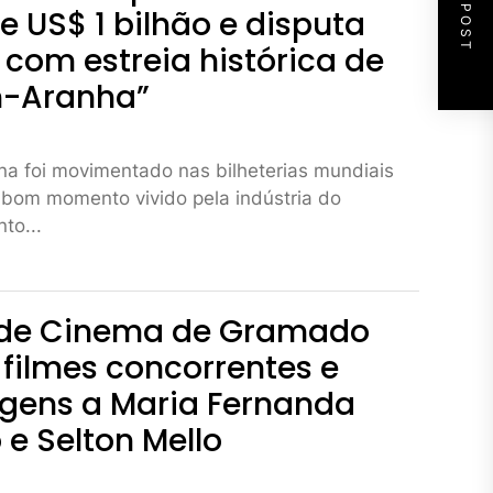
NEXT POST
 US$ 1 bilhão e disputa
com estreia histórica de
-Aranha”
a foi movimentado nas bilheterias mundiais
 bom momento vivido pela indústria do
to...
l de Cinema de Gramado
filmes concorrentes e
ens a Maria Fernanda
e Selton Mello