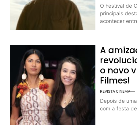
O Festival de
principais des
acontecer entre
A amiza
revoluci
o novo 
Filmes!
REVISTA CINEMA
Depois de uma 
com a festa de