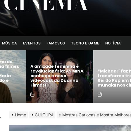
 CINEMA
MÚSICA
EVENTOS
FAMOSOS
TECNO E GAME
NOTÍCIA
ina é
AS MINA,
“Michael” faz história e
transforma trajetória do
Como escreve
uanna
Rei do Pop em fenômeno
roteiro de cin
mundial nos cinemas
completo para 
Home
CULTURA
Mostras Cariocas e Mostra Melhore