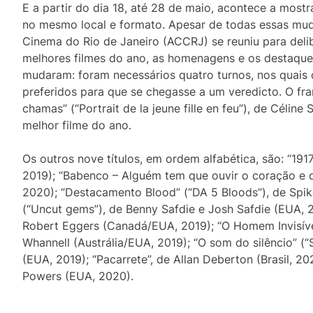
E a partir do dia 18, até 28 de maio, acontece a most
no mesmo local e formato. Apesar de todas essas mud
Cinema do Rio de Janeiro (ACCRJ) se reuniu para deli
melhores filmes do ano, as homenagens e os destaques
mudaram: foram necessários quatro turnos, nos quais 
preferidos para que se chegasse a um veredicto. O f
chamas” (“Portrait de la jeune fille en feu”), de Céline
melhor filme do ano.
Os outros nove títulos, em ordem alfabética, são: “19
2019); “Babenco – Alguém tem que ouvir o coração e di
2020); “Destacamento Blood” (“DA 5 Bloods”), de Spik
(“Uncut gems”), de Benny Safdie e Josh Safdie (EUA, 20
Robert Eggers (Canadá/EUA, 2019); “O Homem Invisível”
Whannell (Austrália/EUA, 2019); “O som do silêncio” (
(EUA, 2019); “Pacarrete”, de Allan Deberton (Brasil, 2
Powers (EUA, 2020).