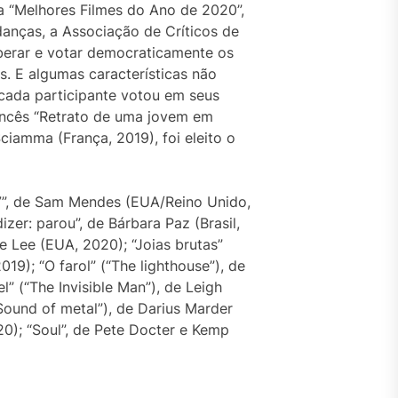
ra “Melhores Filmes do Ano de 2020”,
anças, a Associação de Críticos de
berar e votar democraticamente os
. E algumas características não
cada participante votou em seus
rancês “Retrato de uma jovem em
 Sciamma (França, 2019), foi eleito o
17”, de Sam Mendes (EUA/Reino Unido,
zer: parou”, de Bárbara Paz (Brasil,
e Lee (EUA, 2020); “Joias brutas”
19); “O farol” (“The lighthouse”), de
 (“The Invisible Man”), de Leigh
“Sound of metal”), de Darius Marder
020); “Soul”, de Pete Docter e Kemp