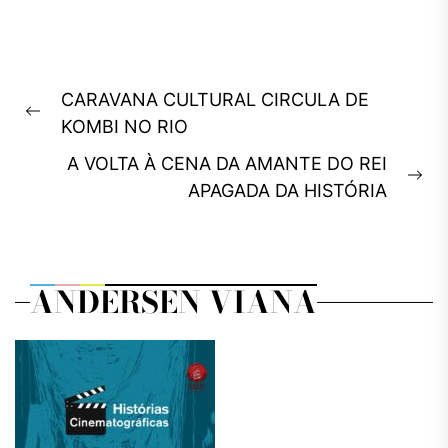
Navegação
CARAVANA CULTURAL CIRCULA DE
de
Previous
KOMBI NO RIO
Post
post:
A VOLTA À CENA DA AMANTE DO REI
Ne
APAGADA DA HISTÓRIA
pos
ANDERSEN VIANA