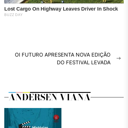
Navegação
OI FUTURO APRESENTA NOVA EDIÇÃO
de
Ne
DO FESTIVAL LEVADA
Post
pos
ANDERSEN VIANA