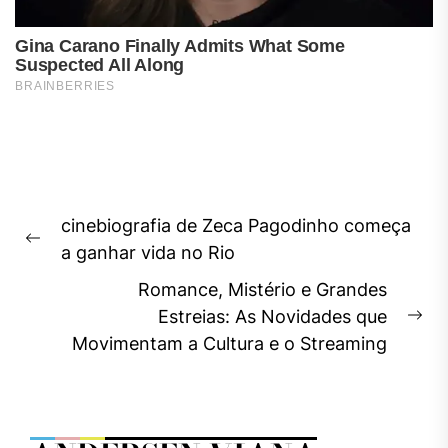
Navegação
cinebiografia de Zeca Pagodinho começa
de
Previous
a ganhar vida no Rio
Post
post:
Romance, Mistério e Grandes
Estreias: As Novidades que
Ne
Movimentam a Cultura e o Streaming
pos