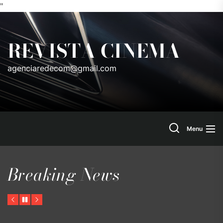
"
Skip
to
REVISTA CINEMA
the
content
agenciaredecom@gmail.com
Search
Menu
Breaking News
Previous
Pause
Next