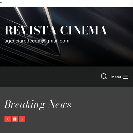
"
Skip
to
REVISTA CINEMA
the
content
agenciaredecom@gmail.com
Search
Menu
Breaking News
Previous
Pause
Next