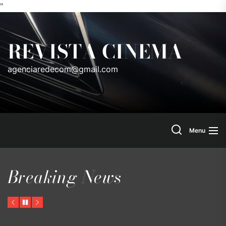
"
Skip
to
REVISTA CINEMA
the
content
agenciaredecom@gmail.com
Search
Menu
Breaking News
Previous
Pause
Next