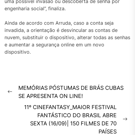
uma possível invasão ou descoberta de senha por
engenharia social”, finaliza.
Ainda de acordo com Arruda, caso a conta seja
invadida, a orientação é desvincular as contas de
nuvem, substituir o dispositivo, alterar todas as senhas
e aumentar a segurança online em um novo
dispositivo.
Navegação
MEMÓRIAS PÓSTUMAS DE BRÁS CUBAS
de
Previous
SE APRESENTA ON LINE!
Post
post:
11º CINEFANTASY_MAIOR FESTIVAL
FANTÁSTICO DO BRASIL ABRE
Ne
SEXTA (16/09)| 150 FILMES DE 70
pos
PAÍSES