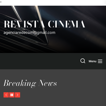
"
Skip
to
REVISTA CINEMA
the
content
agenciaredecom@gmail.com
Search
Menu
Breaking News
Previous
Pause
Next