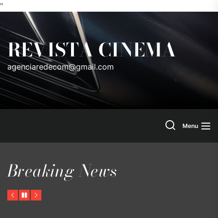
"
Skip
to
REVISTA CINEMA
the
content
agenciaredecom@gmail.com
Search
Menu
Breaking News
Previous
Pause
Next